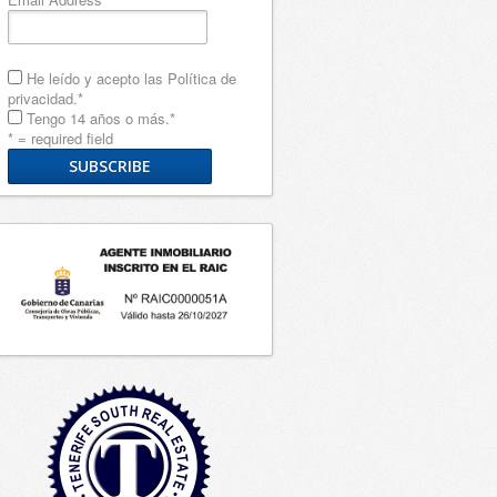
He leído y acepto las
Política de
privacidad
.
*
Tengo 14 años o más.
*
* = required field