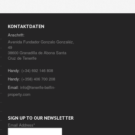
KONTAKTDATEN
Anschrift
:
Avenida Fundador Gonzalo Gonzaléz,
49
38600 Granadilla de Abona Santa
Cruz de Tenerife
Handy
: (+34) 692 146 808
Handy
: (+358) 406 700 208
Email
:
info@tenerife-belfin-
property.com
SIGN UP TO OUR NEWSLETTER
Email Address
*