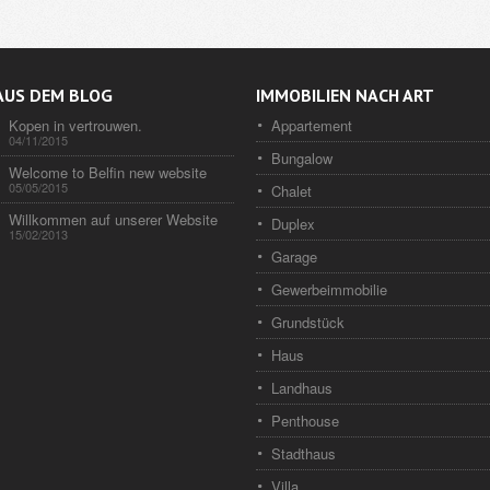
AUS DEM BLOG
IMMOBILIEN NACH ART
Kopen in vertrouwen.
Appartement
04/11/2015
Bungalow
Welcome to Belfin new website
05/05/2015
Chalet
Willkommen auf unserer Website
Duplex
15/02/2013
Garage
Gewerbeimmobilie
Grundstück
Haus
Landhaus
Penthouse
Stadthaus
Villa