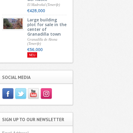
El Madroñal (Tenerife)
€428,000
Large building
plot for sale in the
center of
Granadilla town
Granadilla de Abona
(Tenerife)
€56,000
NEU
SOCIAL MEDIA
SIGN UP TO OUR NEWSLETTER
Email Address
*