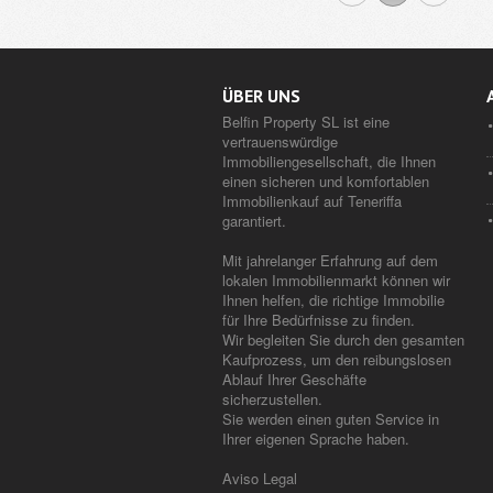
ÜBER UNS
Belfin Property SL ist eine
vertrauenswürdige
Immobiliengesellschaft, die Ihnen
einen sicheren und komfortablen
Immobilienkauf auf Teneriffa
garantiert.
Mit jahrelanger Erfahrung auf dem
lokalen Immobilienmarkt können wir
Ihnen helfen, die richtige Immobilie
für Ihre Bedürfnisse zu finden.
Wir begleiten Sie durch den gesamten
Kaufprozess, um den reibungslosen
Ablauf Ihrer Geschäfte
sicherzustellen.
Sie werden einen guten Service in
Ihrer eigenen Sprache haben.
Aviso Legal