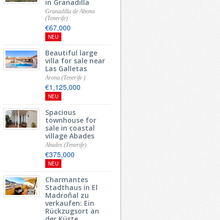
in Granadilla
Granadilla de Abona
(Tenerife)
€67,000
NEU
Beautiful large
villa for sale near
Las Galletas
Arona (Tenerife )
€1,125,000
NEU
Spacious
townhouse for
sale in coastal
village Abades
Abades (Tenerife)
€375,000
NEU
Charmantes
Stadthaus in El
Madroñal zu
verkaufen: Ein
Rückzugsort an
der Küste