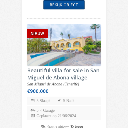
BEKIJK OBJECT
NIEUW
Beautiful villa for sale in San
Miguel de Abona village
San Miguel de Abona (Tenerife)
€900,000
5 Slaapk.
5 Badk.
3 × Garage
Geplaatst op 21/06/2024
Status object:
Te koop