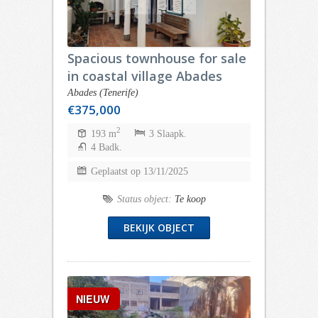
Spacious townhouse for sale
in coastal village Abades
Abades (Tenerife)
€375,000
2
193 m
3 Slaapk.
4 Badk.
Geplaatst op 13/11/2025
Status object:
Te koop
BEKIJK OBJECT
NIEUW