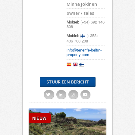
Minna Jokinen
owner / sales
Mobiel:
(+34) 692 146
808
Mobiel:
(+358)
406 700 208
info@tenerife-belfin-
property.com
STUUR EEN BERICHT
t
l
i
NIEUW