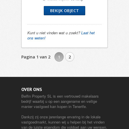
BEKIJK OBJECT
Kunt u niet vinden wat u zoekt?
Laat het
ons weten!
Pagina 1 van 2
1
2
OVER ONS
Belfin Property SL is een vertrouwd makelaars
bedrijf waarbij u op een aangename en veilige
manier vastgoed kan kopen in Tenerife.
Dankzij zij onze jarenlange ervaring in de lokale
vastgoedmarkt, kunnen wij u helpen bij het vinden
van de juiste eigendom die voldoet aan uw wensen.